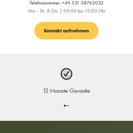
Telefonnummer: +49 531 38763032
Mo. - Di. & Do. | 09:00 bis 13:00 Uhr
Kontakt aufnehmen
12 Monate Garantie
Gehe zu Element 1
Gehe zu Element 2
Gehe zu Element 3