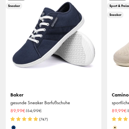
Sneaker
Sport & Freize
Sneaker
Baker
Camino
gesunde Sneaker Barfußschuhe
sportlic
Angebot
Regulärer Preis
Angebot
R
89,99€
114,99€
89,99€
1
(747)
Farbe
Farbe