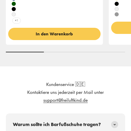
Blau
Beige
Khaki
Schwar
Schwarz
Weiß
Weiß
Grau
+1
In den Warenkorb
Kundenservice 🇩🇪
Kontaktiere uns jederzeit per Mail unter
support@freiluftkind.de
Warum sollte ich Barfußschuhe tragen?