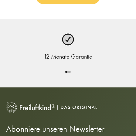
12 Monate Garantie
Gehe zu Element 1
Gehe zu Element 2
Gehe zu Element 3
Abonniere unseren Newsletter