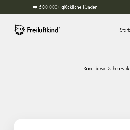
Zum Inhalt springen
❤️ 500.000+ glückliche Kunden
Freiluftkind
Start
Kann dieser Schuh wirk