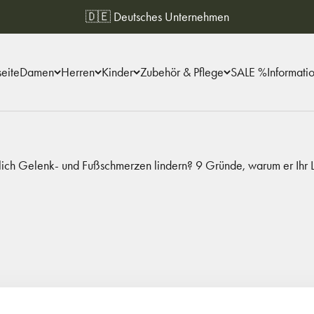
🇩🇪 Deutsches Unternehmen
seite
Damen
Herren
Kinder
Zubehör & Pflege
SALE %
Informati
lich Gelenk- und Fußschmerzen lindern? 9 Gründe, warum er Ihr