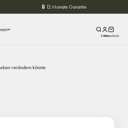
🔒 12 Monate Garantie
onen
Suche
Anmelden
Warenkor
 Leben verändern könnte