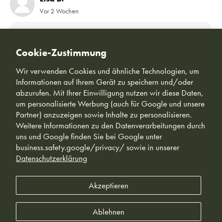
Vor 2 Wochen
Wir haben die Schuhe durch eine Freundin entdeckt und
sofort ausprobiert. Mein Sohn war erst skeptisch, aber
Cookie-Zustimmung
jetzt trägt er sie sogar in der Schule und liebt das
Wir verwenden Cookies und ähnliche Technologien, um
Barfußgefühl. Ich hätte nicht gedacht, dass ein Schuh so
Informationen auf Ihrem Gerät zu speichern und/oder
viel verändern kann.
abzurufen. Mit Ihrer Einwilligung nutzen wir diese Daten,
um personalisierte Werbung (auch für Google und unsere
Partner) anzuzeigen sowie Inhalte zu personalisieren.
Weitere Informationen zu den Datenverarbeitungen durch
uns und Google finden Sie bei Google unter
business.safety.google/privacy/ sowie in unserer
Datenschutzerklärung
Akzeptieren
Impressum
Die Informationen auf diesen Seiten sind allgemeine Hinweise, die mit Unterstützung
von Orthopäden und Experten nach bestem Wissen und Gewissen sorgfältig
Ablehnen
recherchiert und aufgearbeitet worden sind. Sie können und sollten aber keine