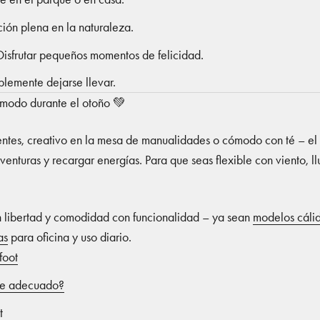
ión plena en la naturaleza.
Disfrutar pequeños momentos de felicidad.
lemente dejarse llevar.
ómodo durante el otoño 💚
ujientes, creativo en la mesa de manualidades o cómodo con té – e
enturas y recargar energías. Para que seas flexible con viento, l
libertad y comodidad con funcionalidad – ya sean
modelos cálid
as
para oficina y uso diario.
foot
oe adecuado?
t