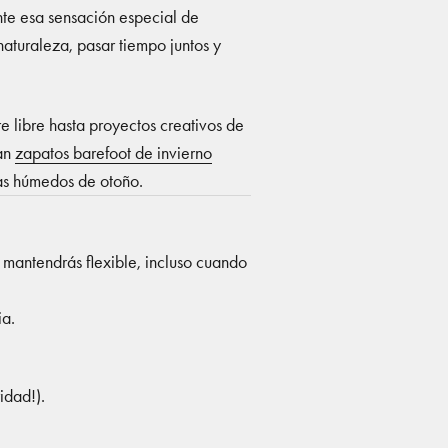
ente esa sensación especial de
 naturaleza, pasar tiempo juntos y
e libre hasta proyectos creativos de
ean
zapatos barefoot de invierno
as húmedos de otoño.
e mantendrás flexible, incluso cuando
ia.
idad!).