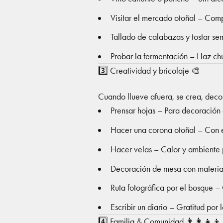
Visitar el mercado otoñal – Compr
Tallado de calabazas y tostar sem
Probar la fermentación – Haz chu
3️⃣ Creatividad y bricolaje 🎨
Cuando llueve afuera, se crea, decor
Prensar hojas – Para decoración 
Hacer una corona otoñal – Con es
Hacer velas – Calor y ambiente 
Decoración de mesa con materiale
Ruta fotográfica por el bosque –
Escribir un diario – Gratitud por 
4️⃣ Familia & Comunidad 👨‍👩‍👧‍👦