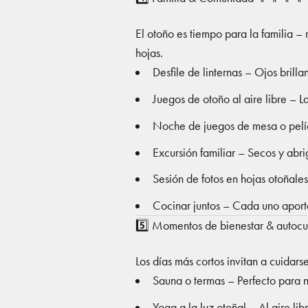
El otoño es tiempo para la familia – r
hojas.
Desfile de linternas – Ojos brilla
Juegos de otoño al aire libre – 
Noche de juegos de mesa o pelí
Excursión familiar – Secos y ab
Sesión de fotos en hojas otoñales
Cocinar juntos – Cada uno aporta
5️⃣ Momentos de bienestar & autoc
Los días más cortos invitan a cuidar
Sauna o termas – Perfecto para n
Yoga a la luz otoñal – Al aire li