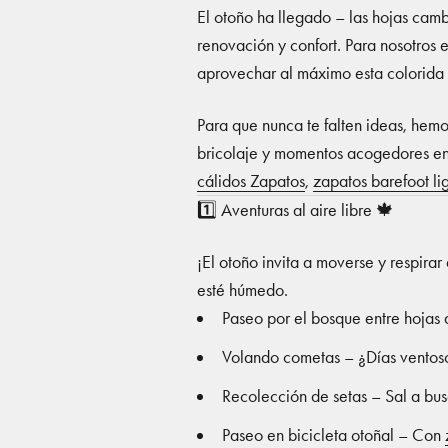
El otoño ha llegado – las hojas camb
renovación y confort. Para nosotros e
aprovechar al máximo esta colorida 
Para que nunca te falten ideas, hemo
bricolaje y momentos acogedores en
cálidos Zapatos
,
zapatos barefoot li
1️⃣ Aventuras al aire libre 🍁
¡El otoño invita a moverse y respirar
esté húmedo.
Paseo por el bosque entre hojas d
Volando cometas – ¿Días ventoso
Recolección de setas – Sal a busc
Paseo en bicicleta otoñal – Con