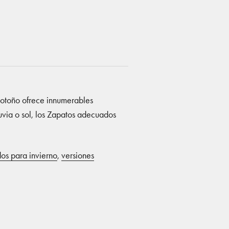
l otoño ofrece innumerables
luvia o sol, los Zapatos adecuados
os para invierno
,
versiones