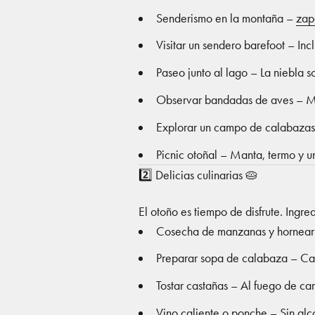
Senderismo en la montaña –
zap
Visitar un sendero barefoot – In
Paseo junto al lago – La niebla 
Observar bandadas de aves – Mar
Explorar un campo de calabazas –
Picnic otoñal – Manta, termo y u
2️⃣ Delicias culinarias 🥧
El otoño es tiempo de disfrute. Ingred
Cosecha de manzanas y hornear p
Preparar sopa de calabaza – Cali
Tostar castañas – Al fuego de c
Vino caliente o ponche – Sin al