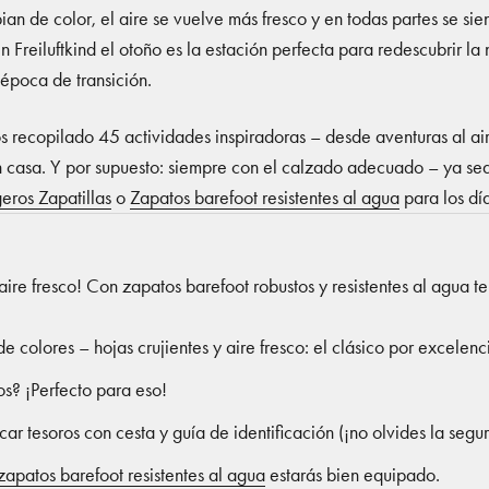
ian de color, el aire se vuelve más fresco y en todas partes se si
n Freiluftkind el otoño es la estación perfecta para redescubrir la
época de transición.
s recopilado 45 actividades inspiradoras – desde aventuras al air
 casa. Y por supuesto: siempre con el calzado adecuado – ya s
geros Zapatillas
o
Zapatos barefoot resistentes al agua
para los dí
 aire fresco! Con zapatos barefoot robustos y resistentes al agua t
e colores – hojas crujientes y aire fresco: el clásico por excelenc
s? ¡Perfecto para eso!
ar tesoros con cesta y guía de identificación (¡no olvides la segur
zapatos barefoot resistentes al agua
estarás bien equipado.