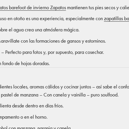
atos barefoot de invierno Zapatos
mantienen tus pies secos y calie
cluso en otoño es una experiencia, especialmente con
zapatillas ba
sobre el agua crea una atmósfera mágica.
avíllate con las formaciones de gansos y estorninos.
 Perfecto para fotos y, por supuesto, para cosechar.
n fondo de hojas doradas.
ientes locales, aromas cálidos y cocinar juntos – así sabe el confo
astel de manzana – Con canela y vainilla – puro soulfood.
enta desde dentro en días fríos.
ampamento o en el horno.
cohol con manzana, naranja y canela.