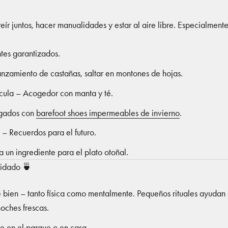
eír juntos, hacer manualidades y estar al aire libre. Especialmente 
ntes garantizados.
Lanzamiento de castañas, saltar en montones de hojas.
cula – Acogedor con manta y té.
rigados con
barefoot shoes impermeables de invierno
.
 – Recuerdos para el futuro.
 un ingrediente para el plato otoñal.
uidado 🍵
se bien – tanto física como mentalmente. Pequeños rituales ayudan
oches frescas.
bre en el parque o en casa.