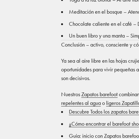
Meditación en el bosque – Atenc
Chocolate caliente en el café – 
Un buen libro y una manta – Simp
Conclusión – activo, consciente y c
Ya sea al aire libre en las hojas cr
oportunidades para vivir pequeñas av
son decisivos.
Nuestros
Zapatos barefoot
combinan 
repelentes al agua
o
ligeros Zapatill
Descubre Todos los zapatos bare
¿Cómo encontrar el barefoot sh
Guía: inicio con Zapatos barefoo