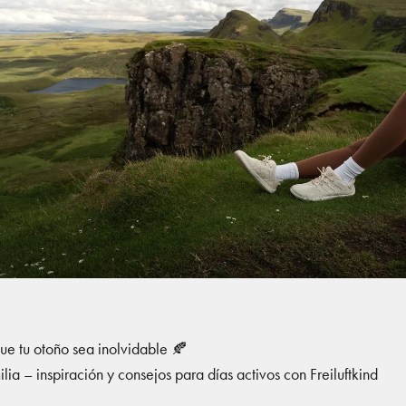
ue tu otoño sea inolvidable 🍂
milia – inspiración y consejos para días activos con Freiluftkind