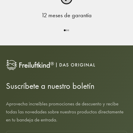
12 meses de garantía
Ir al elemento 1
Ir al elemento 2
Ir al elemento 3
Suscríbete a nuestro boletín
Aprovecha increíbles promociones de descuento y recibe
todas las novedades sobre nuestros productos directamente
en tu bandeja de entrada.