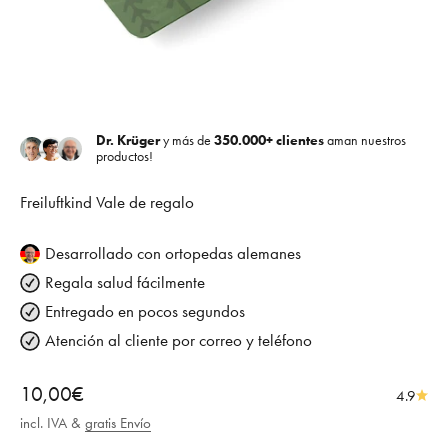
Dr. Krüger
y más de
350.000+ clientes
aman nuestros
productos!
Freiluftkind Vale de regalo
Desarrollado con ortopedas alemanes
Regala salud fácilmente
Entregado en pocos segundos
Atención al cliente por correo y teléfono
Oferta
10,00€
4.9
incl. IVA &
gratis Envío