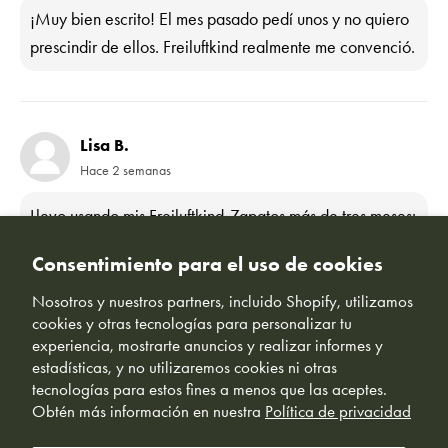
¡Muy bien escrito! El mes pasado pedí unos y no quiero
prescindir de ellos. Freiluftkind realmente me convenció.
Lisa B.
Hace 2 semanas
Llevo usando mis Freiluftkind-Zapatos más de tres meses:
súper cómodos y con una sensación de pisada
Consentimiento para el uso de cookies
totalmente natural. ¡Gran artículo!
Nosotros y nuestros partners, incluido Shopify, utilizamos
cookies y otras tecnologías para personalizar tu
experiencia, mostrarte anuncios y realizar informes y
estadísticas, y no utilizaremos cookies ni otras
tecnologías para estos fines a menos que las aceptes.
Obtén más información en nuestra
Política de privacidad